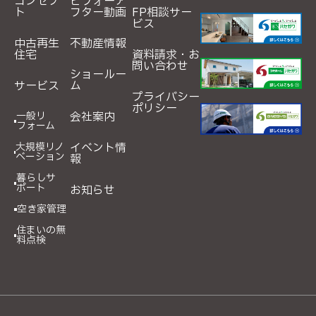
コンセプ
ビフォーア
ト
フター動画
FP相談サー
ビス
中古再生
不動産情報
住宅
資料請求・お
問い合わせ
ショールー
サービス
ム
プライバシー
ポリシー
一般リ
会社案内
フォーム
大規模リノ
イベント情
ベーション
報
暮らしサ
ポート
お知らせ
空き家管理
住まいの無
料点検