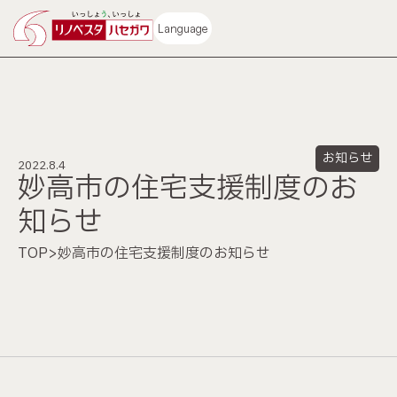
Language
お知らせ
2022.8.4
ホーム
施工事例
妙高市の住宅支援制度のお
知らせ
コンセプト
ビフォーアフター動画
TOP
>
妙高市の住宅支援制度のお知らせ
中古再生住宅
不動産情報
サービス
ショールーム