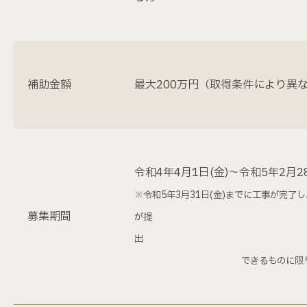
補助金額
最大200万円（取得条件により異
令和4年4月1日(金)～令和5年2月28
※令和5年3月31日(金)までに工事が完了
募集期間
が提
できるものに
限