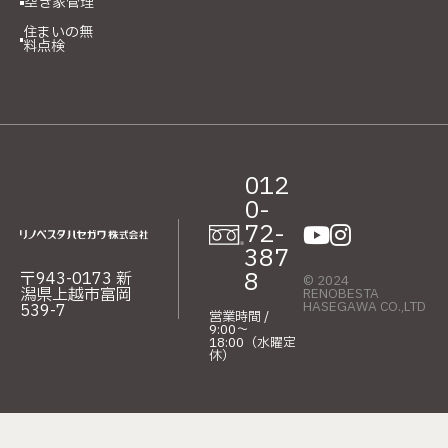
空き家管理
住まいの無
料点検
012
0-
72-
387
8
〒943-0173 新
© 2024
潟県上越市富岡
RENOBESTA
HASEGAWA CO.,LTD
539-7
営業時間 /
9:00〜
18:00（水曜定
休）