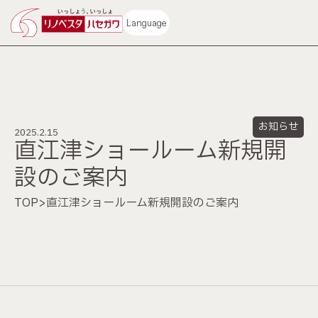
Language
お知らせ
2025.2.15
ホーム
施工事例
直江津ショールーム新規開
設のご案内
コンセプト
ビフォーアフター動画
TOP
>
直江津ショールーム新規開設のご案内
中古再生住宅
不動産情報
サービス
ショールーム