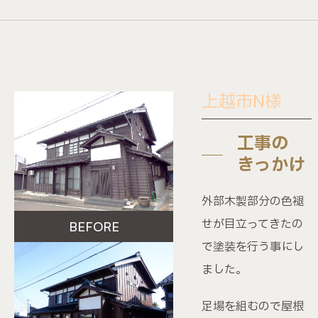
施工事例
ビフォーアフター動画
不動産情報
上越市N様
工事の
ショールーム
きっかけ
会社案内
外部木製部分の色褪
せが目立ってきたの
BEFORE
イベント情報
で塗装を行う事にし
ました。
お知らせ
足場を組むので屋根