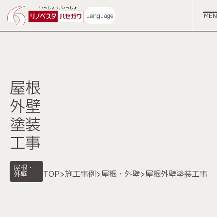
Language
屋根
ホーム
外壁
塗装
コンセプト
工事
中古再生住宅
屋根・
TOP
>
施工事例
>
屋根・外壁
>
屋根外壁塗装工事
外壁
サービス