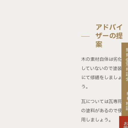
アドバイ
ザーの提
案
無料個
木の素材自体は劣化
していないので塗装
にて修繕をしましょ
う。
FP
瓦については瓦専用
の塗料があるので使
用しましょう。