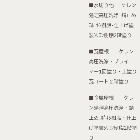
営業時間 / 9:00〜18:00（水曜定休）
■水切り他 ケレン
処理高圧洗浄･錆止め
ｴﾎﾟｷｼ樹脂･仕上げ塗
装ｼﾘｺﾝ樹脂2階塗り
■瓦屋根 ケレン･
高圧洗浄・プライ
マー1回塗り・上塗り
瓦コート２階塗り
■金属屋根 ケレ
ン処理高圧洗浄・錆
止めｴﾎﾟｷｼ樹脂・仕上
げ塗装ｼﾘｺﾝ樹脂2階塗
り