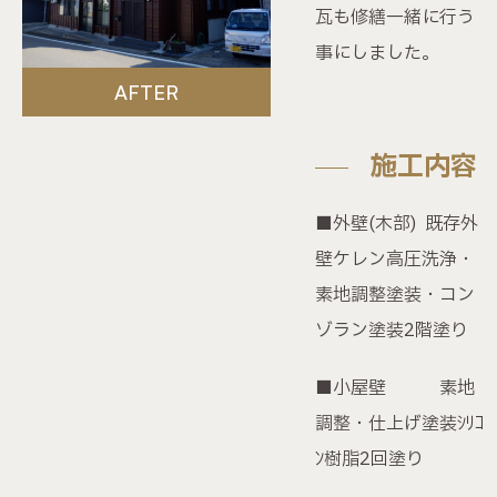
無料個別相談会
瓦も修繕一緒に行う
事にしました。
FP相談サービス
AFTER
資料請求・お問い合わせ
施工内容
■外壁(木部) 既存外
プライバシーポリシー
壁ケレン高圧洗浄・
素地調整塗装・コン
ハセガワグループ公式YouTube
ハセガワグループ公式Instagram
ゾラン塗装2階塗り
■小屋壁 素地
〒943-0173 新潟県上越
調整・仕上げ塗装ｼﾘｺ
市富岡539-7
0120-72-3878
ﾝ樹脂2回塗り