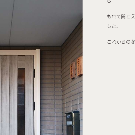
ら
もれて聞こ
した。
これからの