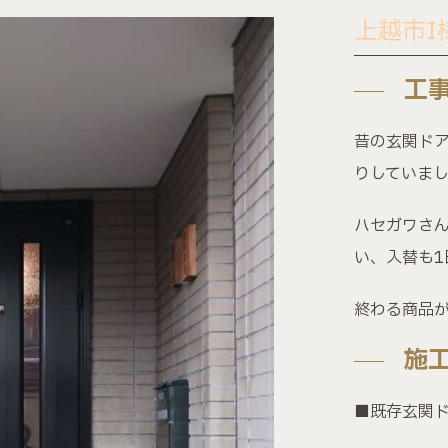
上越市I
〒943-0173 新潟県上越市富岡539-7
工
昔の玄関ド
りしていま
ハセガワさん
い、入替も1
終わる商品
施
■既存玄関