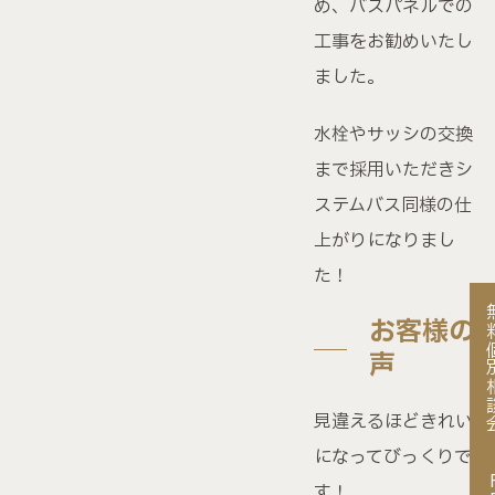
営業時間 / 9:00〜18:00（水曜定休）
め、バスパネルでの
工事をお勧めいたし
ました。
水栓やサッシの交換
まで採用いただきシ
ステムバス同様の仕
上がりになりまし
た！
無料個
お客様の
声
見違えるほどきれい
になってびっくりで
す！