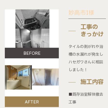
施工事例
妙高市I様
ビフォーアフター動画
工事の
不動産情報
きっかけ
タイルの剥がれや浴
ショールーム
BEFORE
槽の水漏れが発生し
ハセガワさんに相談
会社案内
しました！
イベント情報
施工内容
■既存浴室解体撤去
お知らせ
AFTER
工事