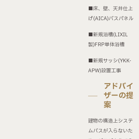
無料個別相談会
■床、壁、天井仕上
げ(AICA)バスパネル
FP相談サービス
■新規浴槽(LIXIL
資料請求・お問い合わせ
製)FRP単体浴槽
■新規サッシ(YKK-
プライバシーポリシー
APW)設置工事
ハセガワグループ公式YouTube
アドバイ
ハセガワグループ公式Instagram
ザーの提
案
〒943-0173 新潟県上越
建物の構造上システ
市富岡539-7
0120-72-3878
ムバスが入らないた