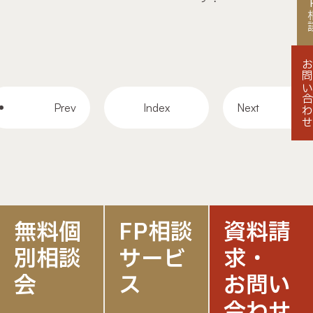
FP
お問い合わ
Prev
Index
Next
無料個
FP相談
資料請
別相談
サービ
求・
会
ス
お問い
合わせ