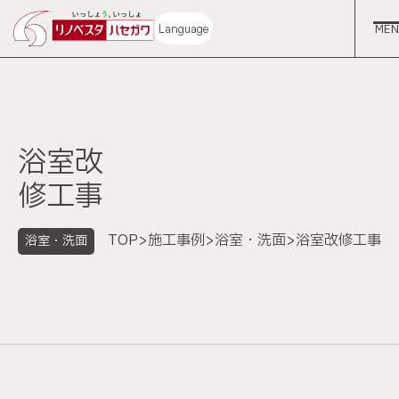
Language
浴室改
ホーム
修工事
コンセプト
TOP
>
施工事例
>
浴室・洗面
>
浴室改修工事
浴室・洗面
中古再生住宅
サービス