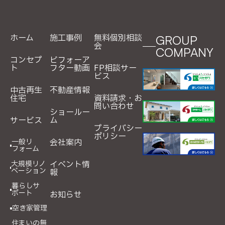
ホーム
施工事例
無料個別相談
GROUP
会
COMPANY
コンセプ
ビフォーア
ト
フター動画
FP相談サー
ビス
中古再生
不動産情報
住宅
資料請求・お
問い合わせ
ショールー
サービス
ム
プライバシー
ポリシー
一般リ
会社案内
フォーム
大規模リノ
イベント情
ベーション
報
暮らしサ
ポート
お知らせ
空き家管理
住まいの無