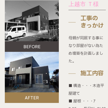
施工事例
上越市 Ｔ様
ビフォーアフター動画
工事の
きっかけ
不動産情報
母親が同居する事に
なり部屋がない為た
BEFORE
ショールーム
め増築を計画しまし
た。
会社案内
施工内容
イベント情報
■ 構造・・・木造平
屋建て
お知らせ
AFTER
■ 屋根 ・・・ｱ