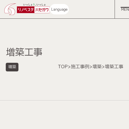
Language
増築工事
ホーム
TOP
>
施工事例
>
増築
>
増築工事
増築
コンセプト
中古再生住宅
サービス