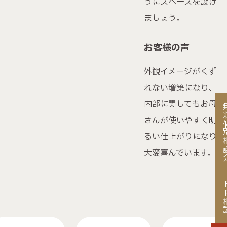
営業時間 / 9:00〜18:00（水曜定休）
うにスペースを設け
ましょう。
お客様の声
外観イメージがくず
れない増築になり、
内部に関してもお母
無料個
さんが使いやすく明
るい仕上がりになり
大変喜んでいます。
FP