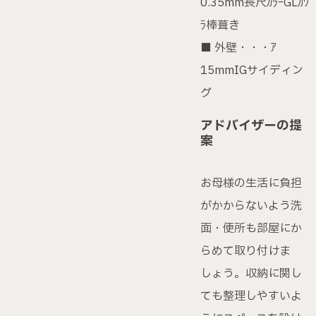
0.35mm長尺ｶﾗｰGLｶﾜ
無料個別相談会
ﾗ棒葺き
■ 外壁・・・ｱ
FP相談サービス
15mmIGサイディン
グ
資料請求・お問い合わせ
アドバイザーの提
案
プライバシーポリシー
お母様の生活に負担
ハセガワグループ公式YouTube
ハセガワグループ公式Instagram
がかからないよう洗
面・便所も部屋にか
らめて取り付けま
〒943-0173 新潟県上越
しょう。収納に関し
市富岡539-7
0120-72-3878
ても整理しやすいよ