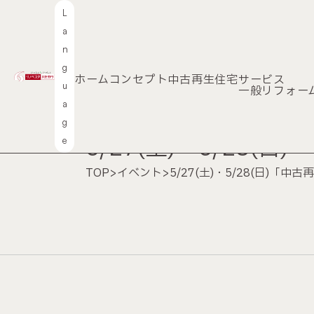
L
a
n
g
ホーム
コンセプト
中古再生住宅
サービス
u
一般リフォー
a
g
2023.5.11
5/27(土)・5/2
e
TOP
>
イベント
>
5/27(土)・5/28(日)