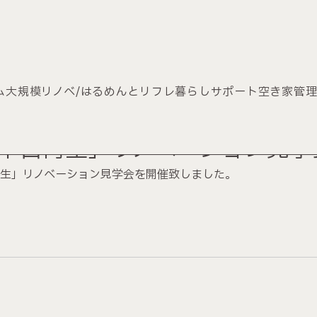
ム
大規模リノベ/はるめんとリフレ
暮らしサポート
空き家管
ホーム
施工事例
無料個別相談会
8(日)「中古再生」リノベーション
コンセプト
ビフォーアフター動画
FP相談サービ
「中古再生」リノベーション見学会を開催致しました。
中古再生住宅
不動産情報
資料請求・お問
サービス
ショールーム
プライバシーポ
会社案内
イベント情報
お知らせ