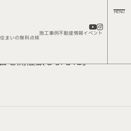
施工事例
不動産情報
イベント
理
住まいの無料点検
見学会を開催致しました。
ス
い合わせ
リシー