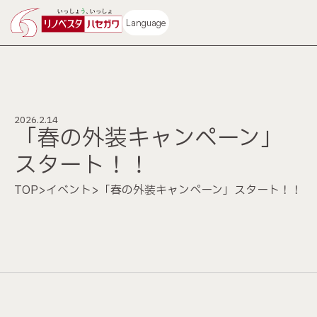
Language
2026.2.14
「春の外装キャンペーン」
ホーム
施工事例
スタート！！
コンセプト
ビフォーアフター動画
TOP
>
イベント
>
「春の外装キャンペーン」スタート！！
中古再生住宅
不動産情報
サービス
ショールーム