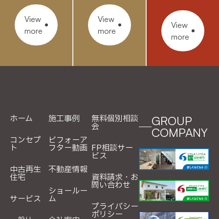
View
View
View
more
more
more
ホーム
施工事例
無料個別相談
GROUP
会
COMPANY
コンセプ
ビフォーア
ト
フター動画
FP相談サー
ビス
中古再生
不動産情報
住宅
資料請求・お
問い合わせ
ショールー
サービス
ム
プライバシー
ポリシー