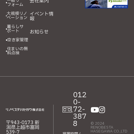
一般リ
会社案内
フォーム
大規模リノ
イベント情
ベーション
報
暮らしサ
ポート
お知らせ
空き家管理
住まいの無
料点検
012
0-
72-
387
8
〒943-0173 新
© 2024
潟県上越市富岡
RENOBESTA
HASEGAWA CO.,LTD
539-7